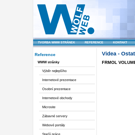
TVORBA WWW STRÁNEK
REFERENCE
KONTAKT
Videa - Ostat
Reference
FRMOL VOLUME 2
WWW stránky
Výběr nejlepšího
Internetové prezentace
Osobní prezentace
Internetové obchody
Microsite
Zábavné servery
Webové portály
Starší práce