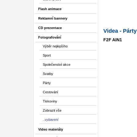
Flash animace
Reklamní bannery
CD prezentace
Videa - Párty
Fotografování
F2F AIN1
Výběr nejlepšího
Sport
Společenské akce
Svatby
Párty
Cestování
Tiskoviny
Zobrazit vše
..vybavení
Video materiály