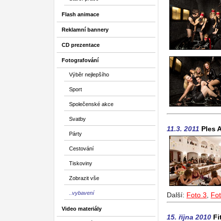
Flash animace
Reklamní bannery
CD prezentace
Fotografování
Výběr nejlepšího
Sport
Společenské akce
Svatby
11.3. 2011
Ples 
Párty
Cestování
Tiskoviny
Zobrazit vše
..vybavení
Další:
Foto 3
,
Fot
Video materiály
15. října 2010
Fi