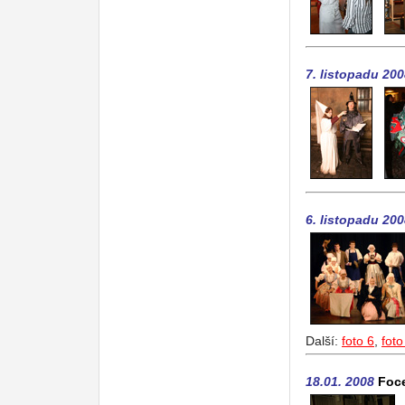
7. listopadu 20
6. listopadu 20
Další:
foto 6
,
foto
18.01. 2008
Foce