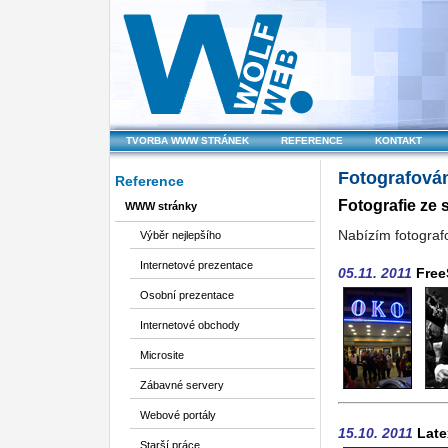
TVORBA WWW STRÁNEK
REFERENCE
KONTAKT
Fotografová
Reference
Fotografie ze
WWW stránky
Nabízím fotograf
Výběr nejlepšího
Internetové prezentace
05.11. 2011
FreeS
Osobní prezentace
Internetové obchody
Microsite
Zábavné servery
Webové portály
15.10. 2011
Late
Starší práce