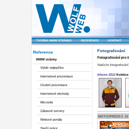
TVORBA WWW STRÁNEK
REFERENCE
KONTAKT
Fotografování
Reference
Fotografování pro t
WWW stránky
Nabízím fotografování 
Výběr nejlepšího
březen 2012
Kolekce
Internetové prezentace
Osobní prezentace
Internetové obchody
Microsite
Zábavné servery
MOTOXPRESS č. 15
Webové portály
Starší práce