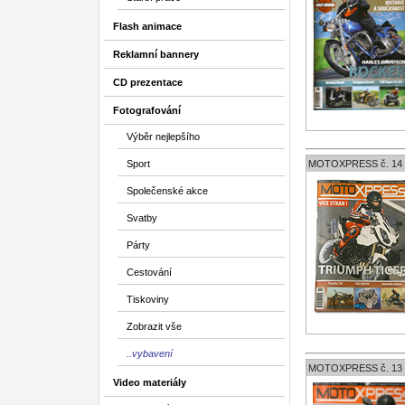
Flash animace
Reklamní bannery
CD prezentace
Fotografování
Výběr nejlepšího
Sport
MOTOXPRESS č. 14
Společenské akce
Svatby
Párty
Cestování
Tiskoviny
Zobrazit vše
..vybavení
MOTOXPRESS č. 13
Video materiály