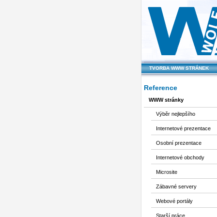
TVORBA WWW STRÁNEK
Reference
WWW stránky
Výběr nejlepšího
Internetové prezentace
Osobní prezentace
Internetové obchody
Microsite
Zábavné servery
Webové portály
Starší práce