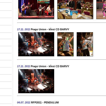
17.11. 2011
Prago Union - křest CD BARVY
17.11. 2011
Prago Union - křest CD BARVY
04.07. 2011
RFP2011 - PENDULUM