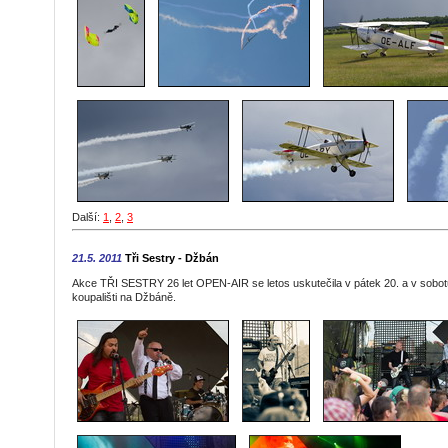
Další:
1
,
2
,
3
21.5. 2011
Tři Sestry - Džbán
Akce TŘI SESTRY 26 let OPEN-AIR se letos uskutečila v pátek 20. a v sobot
koupališti na Džbáně.