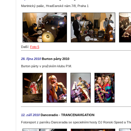
Martinický palác, Hradčanské nám.7/8, Praha 1
Další:
Foto 5
28. října 2010
Burton párty 2010
Burton párty v pražském klubu P.M.
12. září 2010
Danceradio - TRANCENAVIGATION
Fotoreport z parníku Danceradia se specielními hosty DJ Ronski Speed a Th