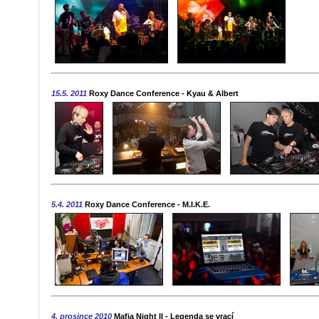
15.5. 2011
Roxy Dance Conference - Kyau & Albert
5.4. 2011
Roxy Dance Conference - M.I.K.E.
4. prosince 2010
Mafia Night II - Legenda se vrací