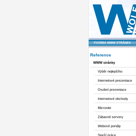
TVORBA WWW STRÁNEK
Reference
WWW stránky
Výběr nejlepšího
Internetové prezentace
Osobní prezentace
Internetové obchody
Microsite
Zábavné servery
Webové portály
Starší práce