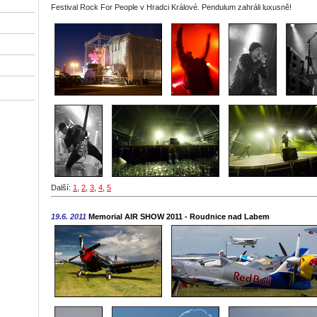
Festival Rock For People v Hradci Králové. Pendulum zahráli luxusně!
Další:
1
,
2
,
3
,
4
,
5
19.6. 2011
Memorial AIR SHOW 2011 - Roudnice nad Labem