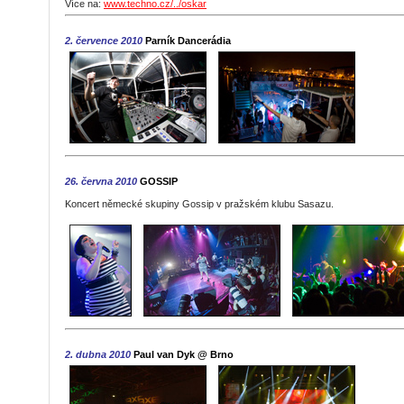
Více na:
www.techno.cz/../oskar
2. července 2010
Parník Dancerádia
26. června 2010
GOSSIP
Koncert německé skupiny Gossip v pražském klubu Sasazu.
2. dubna 2010
Paul van Dyk @ Brno