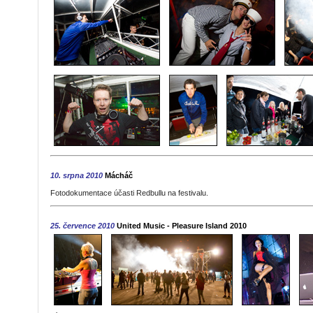
10. srpna 2010
Mácháč
Fotodokumentace účasti Redbullu na festivalu.
25. července 2010
United Music - Pleasure Island 2010