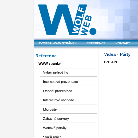
TVORBA WWW STRÁNEK
REFERENCE
KONTAKT
Videa - Párty
Reference
F2F AIN1
WWW stránky
Výběr nejlepšího
Internetové prezentace
Osobní prezentace
Internetové obchody
Microsite
Zábavné servery
Webové portály
Starší práce