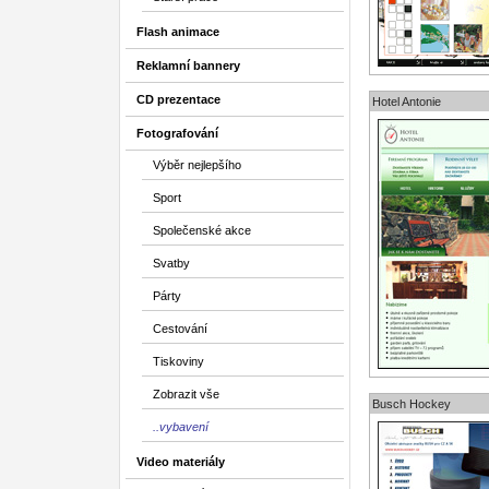
Flash animace
Reklamní bannery
CD prezentace
Hotel Antonie
Fotografování
Výběr nejlepšího
Sport
Společenské akce
Svatby
Párty
Cestování
Tiskoviny
Zobrazit vše
Busch Hockey
..vybavení
Video materiály