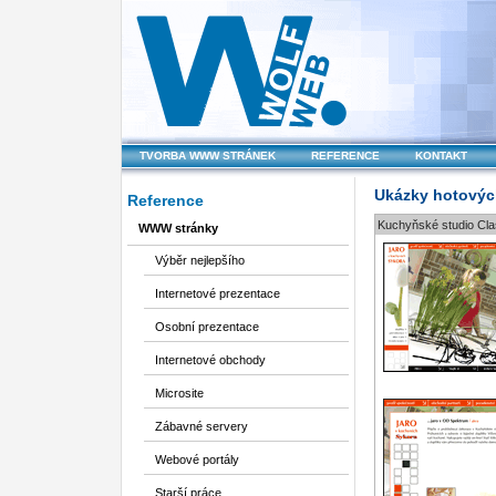
TVORBA WWW STRÁNEK
REFERENCE
KONTAKT
Ukázky hotovýc
Reference
Kuchyňské studio Cla
WWW stránky
Výběr nejlepšího
Internetové prezentace
Osobní prezentace
Internetové obchody
Microsite
Zábavné servery
Webové portály
Starší práce