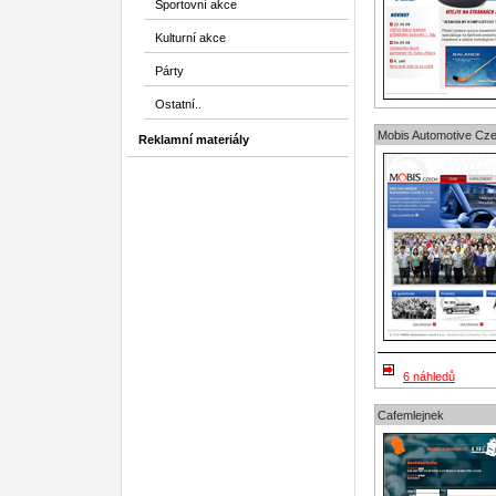
Sportovní akce
Kulturní akce
Párty
Ostatní..
Mobis Automotive Czec
Reklamní materiály
6 náhledů
Cafemlejnek