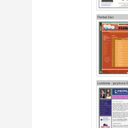
Florbal žáci
Lundonia - jazyková š