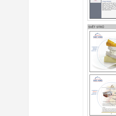
SVĚT SÝRŮ