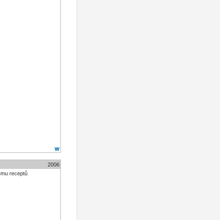
2006
tému receptů