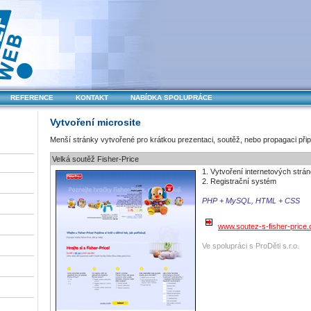
REFERENCE
KONTAKT
NABÍDKA SPOLUPRÁCE
Vytvoření microsite
Menší stránky vytvořené pro krátkou prezentaci, soutěž, nebo propagaci při
Velká soutěž Fisher-Price
1. Vytvoření internetových strá
2. Registrační systém
PHP + MySQL, HTML + CSS
www.soutez-s-fisher-price.
Ve spolupráci s ProDěti s.r.o.