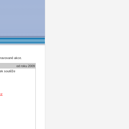
pravované akce.
od roku 2009
nek soutěže
cz