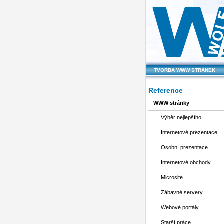
TVORBA WWW STRÁNEK
Reference
WWW stránky
Výběr nejlepšího
Internetové prezentace
Osobní prezentace
Internetové obchody
Microsite
Zábavné servery
Webové portály
Starší práce