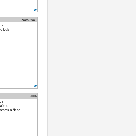
2006/2007
nek
ro klub
2006
ace
ystému
stému a řízení