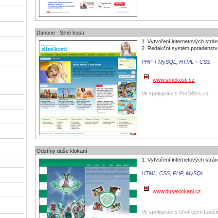
Danone - Silné kosti
1. Vytvoření internetových strá
2. Redakční systém poradenství
PHP + MySQL, HTML + CSS
www.silnekosti.cz
Ve spolupráci s ProDěti s.r.o.
Odstíny duše klokaní
1. Vytvoření internetových strá
HTML, CSS, PHP, MySQL
www.duseklokani.cz
Ve spolupráci s Ondřejem Lou