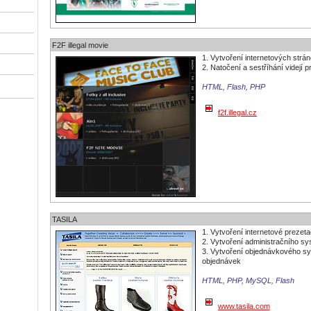
F2F illegal movie
1. Vytvoření internetových strá
2. Natočení a sestříhání videjí p
HTML, Flash, PHP
f2f.illegal.cz
TASILA
1. Vytvoření internetové prezet
2. Vytvoření administračního s
3. Vytvoření objednávkového sy
objednávek
HTML, PHP, MySQL, Flash
www.tasila.com