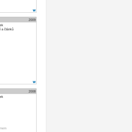
2009
nek
 a článků
2008
nek
čímem