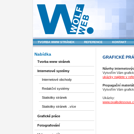
TVORBA WWW STRÁNEK
REFERENCE
KONTAKT
Nabídka
GRAFICKÉ PR
Tvorba www stránek
Návrhy internetový
Internetové systémy
Vytvořím Vám grafick
ukázky najdete v ref
Internetové obchody
Propagační materiály
Redakční systémy
Vytvořím Vám grafický
Statistiky stránek
Ukázky:
www.oxalisdessous.
Statistiky stránek ..více
Grafické práce
Fotografování