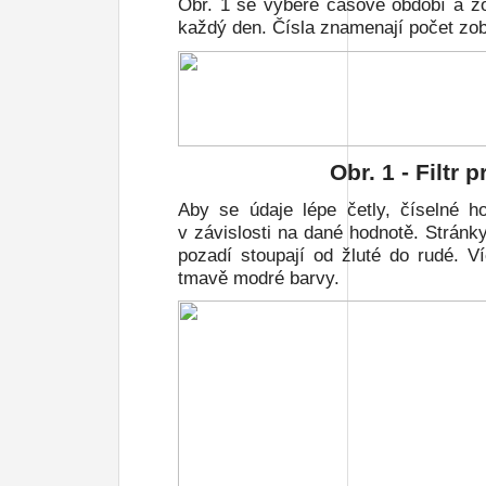
Obr. 1
se vybere časové období a zob
každý den. Čísla znamenají počet zob
Obr.
1
- Filtr p
Aby se údaje lépe četly, číselné 
v závislosti na dané hodnotě. Strán
pozadí stoupají od žluté do rudé. 
tmavě modré barvy.